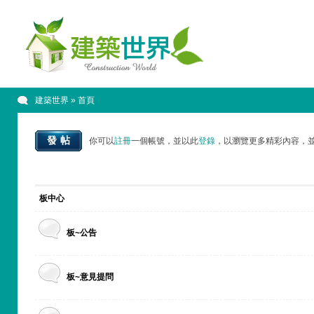
建築世界
» 首頁
發帖
你可以
註冊
一個帳號，並以此
登錄
，以瀏覽更多精彩內容，
板中心
板~公告
板~意見提問