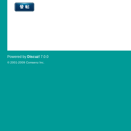
發帖
Powered by
Discuz!
7.0.0
© 2001-2009
Comsenz Inc.