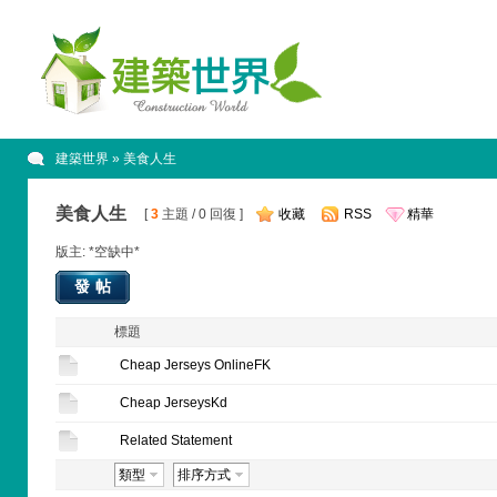
建築世界
» 美食人生
美食人生
[
3
主題 / 0 回復 ]
收藏
RSS
精華
版主: *空缺中*
發帖
標題
Cheap Jerseys OnlineFK
Cheap JerseysKd
Related Statement
類型
排序方式